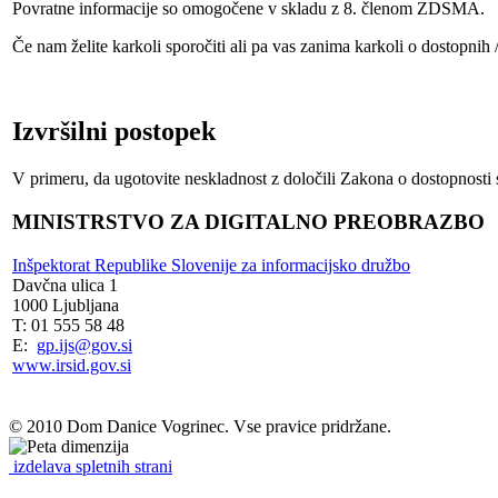
Povratne informacije so omogočene v skladu z 8. členom ZDSMA.
Če nam želite karkoli sporočiti ali pa vas zanima karkoli o dostopni
Izvršilni postopek
V primeru, da ugotovite neskladnost z določili Zakona o dostopnosti s
MINISTRSTVO ZA DIGITALNO PREOBRAZBO
Inšpektorat Republike Slovenije za informacijsko družbo
Davčna ulica 1
1000 Ljubljana
T: 01 555 58 48
E:
gp.ijs@gov.si
www.irsid.gov.si
© 2010 Dom Danice Vogrinec. Vse pravice pridržane.
izdelava spletnih strani