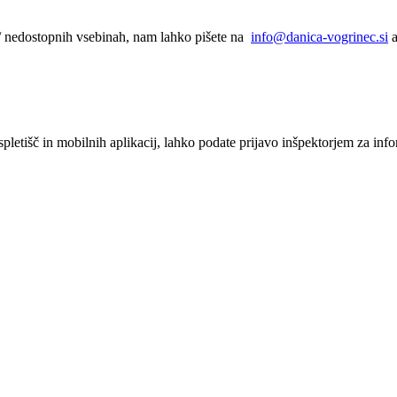
h / nedostopnih vsebinah, nam lahko pišete na
info@danica-vogrinec.si
a
pletišč in mobilnih aplikacij, lahko podate prijavo inšpektorjem za info