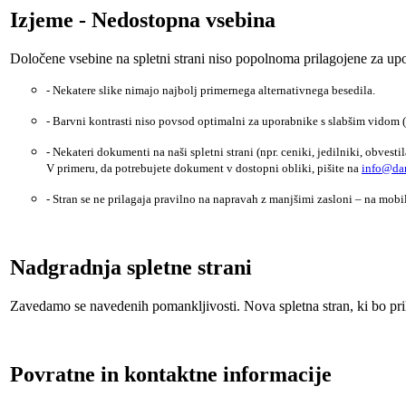
Izjeme - Nedostopna vsebina
Določene vsebine na spletni strani niso popolnoma prilagojene za upo
- Nekatere slike nimajo najbolj primernega alternativnega besedila.
- Barvni kontrasti niso povsod optimalni za uporabnike s slabšim vidom (
- Nekateri dokumenti na naši spletni strani (npr. ceniki, jedilniki, obves
V primeru, da potrebujete dokument v dostopni obliki, pišite na
info@dan
- Stran se ne prilagaja pravilno na napravah z manjšimi zasloni – na mobi
Nadgradnja spletne strani
Zavedamo se navedenih pomankljivosti. Nova spletna stran, ki bo pri
Povratne in kontaktne informacije