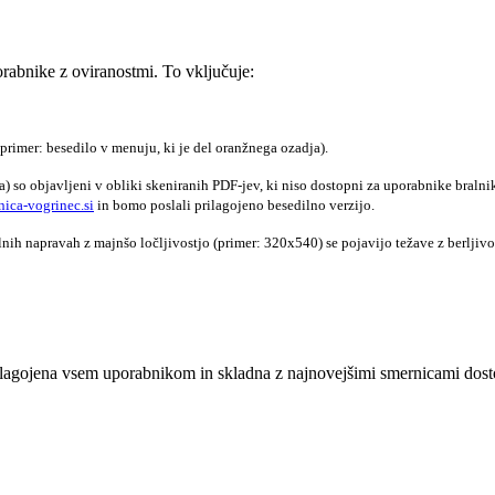
rabnike z oviranostmi. To vključuje:
primer: besedilo v menuju, ki je del oranžnega ozadja).
tila) so objavljeni v obliki skeniranih PDF-jev, ki niso dostopni za uporabnike braln
ica-vogrinec.si
in bomo poslali prilagojeno besedilno verzijo.
lnih napravah z majnšo ločljivostjo (primer: 320x540) se pojavijo težave z berljiv
lagojena vsem uporabnikom in skladna z najnovejšimi smernicami dostop