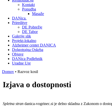
Rehabilitacija
Kontakt
Ponudba
Masaže
DANica.
Prireditve
DE Pobrežje
DE Tabor
Galerije slik
Projekt-lokalno
Alzheimer center DANICA
Dolgotrajna Oskrba
Objave
DANica Podlehnik
Uradne Ure
Domov
• Razvoz kosil
Izjava o dostopnosti
Spletna stran
danica-vogrinec.si
je delno skladna z Zakonom o dosto