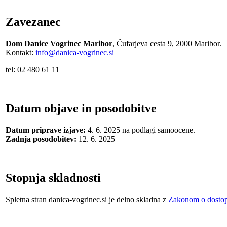
Zavezanec
Dom Danice Vogrinec Maribor
, Čufarjeva cesta 9, 2000 Maribor.
Kontakt:
info@danica-vogrinec.si
tel: 02 480 61 11
Datum objave in posodobitve
Datum priprave izjave:
4. 6. 2025 na podlagi samoocene.
Zadnja posodobitev:
12. 6. 2025
Stopnja skladnosti
Spletna stran
danica-vogrinec.si
je delno skladna z
Zakonom o dostopno