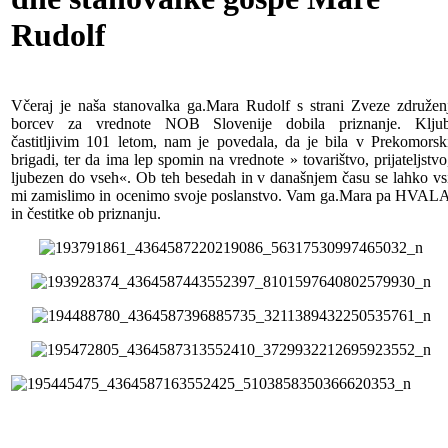
Rudolf
Včeraj je naša stanovalka ga.Mara Rudolf s strani Zveze združen
borcev za vrednote NOB Slovenije dobila priznanje. Klju
častitljivim 101 letom, nam je povedala, da je bila v Prekomorsk
brigadi, ter da ima lep spomin na vrednote » tovarištvo, prijateljstvo
ljubezen do vseh«. Ob teh besedah in v današnjem času se lahko vs
mi zamislimo in ocenimo svoje poslanstvo. Vam ga.Mara pa HVAL
in čestitke ob priznanju.