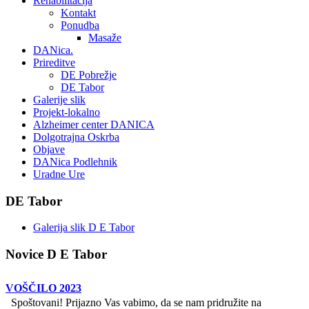
Rehabilitacija
Kontakt
Ponudba
Masaže
DANica.
Prireditve
DE Pobrežje
DE Tabor
Galerije slik
Projekt-lokalno
Alzheimer center DANICA
Dolgotrajna Oskrba
Objave
DANica Podlehnik
Uradne Ure
DE Tabor
Galerija slik D E Tabor
Novice D E Tabor
VOŠČILO 2023
Spoštovani! Prijazno Vas vabimo, da se nam pridružite na