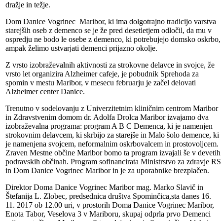
dražje in težje.
Dom Danice Vogrinec Maribor, ki ima dolgotrajno tradicijo varstva
starejših oseb z demenco se je že pred desetletjem odločil, da mu v
ospredju ne bodo le osebe z demenco, ki potrebujejo domsko oskrbo,
ampak želimo ustvarjati demenci prijazno okolje.
Z vrsto izobraževalnih aktivnosti za strokovne delavce in svojce, že
vrsto let organizira Alzheimer cafeje, je pobudnik Sprehoda za
spomin v mestu Maribor, v mesecu februarju je začel delovati
Alzheimer center Danice.
Trenutno v sodelovanju z Univerzitetnim kliničnim centrom Maribor
in Zdravstvenim domom dr. Adolfa Drolca Maribor izvajamo dva
izobraževalna programa: program A B C Demenca, ki je namenjen
strokovnim delavcem, ki skrbijo za starejše in Malo šolo demence, ki
je namenjena svojcem, neformalnim oskrbovalcem in prostovoljcem.
Zraven Mestne občine Maribor bomo ta program izvajali še v devetih
podravskih občinah. Program sofinancirata Ministrstvo za zdravje RS
in Dom Danice Vogrinec Maribor in je za uporabnike brezplačen.
Direktor Doma Danice Vogrinec Maribor mag. Marko Slavič in
Štefanija L. Zlobec, predsednica društva Spominčica,sta danes 16.
11. 2017 ob 12.00 uri, v prostorih Doma Danice Vogrinec Maribor,
Enota Tabor, Veselova 3 v Mariboru, skupaj odprla prvo Demenci