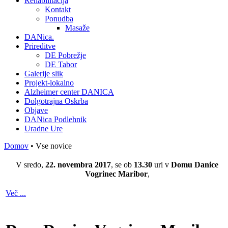
Rehabilitacija
Kontakt
Ponudba
Masaže
DANica.
Prireditve
DE Pobrežje
DE Tabor
Galerije slik
Projekt-lokalno
Alzheimer center DANICA
Dolgotrajna Oskrba
Objave
DANica Podlehnik
Uradne Ure
Domov
• Vse novice
V sredo,
22. novembra 2017
, se ob
13.30
uri v
Domu Danice
Vogrinec Maribor
,
Več ...