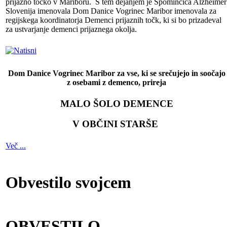
prijazno točko v Mariboru. S tem dejanjem je Spominčica Alzheimer
Slovenija imenovala Dom Danice Vogrinec Maribor imenovala za
regijskega koordinatorja Demenci prijaznih točk, ki si bo prizadeval
za ustvarjanje demenci prijaznega okolja.
Dom Danice Vogrinec Maribor za vse, ki se srečujejo in soočajo
z osebami z demenco, prireja
MALO ŠOLO DEMENCE
V OBČINI STARŠE
Več ...
Obvestilo svojcem
OBVESTILO