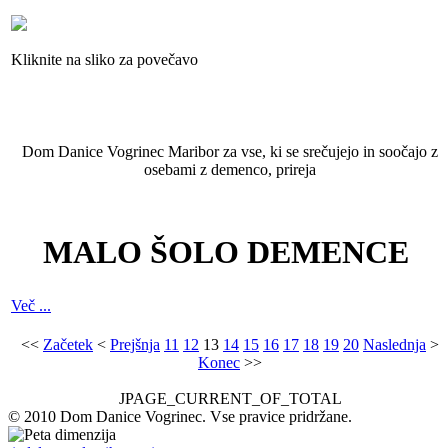
Kliknite na sliko za povečavo
Dom Danice Vogrinec Maribor za vse, ki se srečujejo in soočajo z
osebami z demenco, prireja
MALO ŠOLO DEMENCE
Več ...
<<
Začetek
<
Prejšnja
11
12
13
14
15
16
17
18
19
20
Naslednja
>
Konec
>>
JPAGE_CURRENT_OF_TOTAL
© 2010 Dom Danice Vogrinec. Vse pravice pridržane.