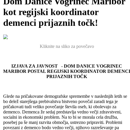
Dom Danice Vogrinec Maribor
kot regijski koordinator
demenci prijaznih točk!
Kliknite na sliko za povečavo
IZJAVA ZA JAVNOST - DOM DANICE VOGRINEC
MARIBOR POSTAL REGIJSKI KOORDINATOR DEMENC
PRIJAZNIH TOČK
Glede na pričakovane demografske spremembe v naslednjih letih se
bo delež starejšega prebivalstva bistveno povečal zaradi tega je
pričakovati tudi veliko povečanje števila oseb, ki obolevajo za
demenco. Demenca že sedaj predstavlja vedno večji zdravstveni,
socialni in ekonomski problem. Na to bi se morala cela družba,
posebej pa še manj razvita območja, ustrezno pripraviti. Problemi
povezani z demenco bodo vedno večji, njihovo razreševanje pa