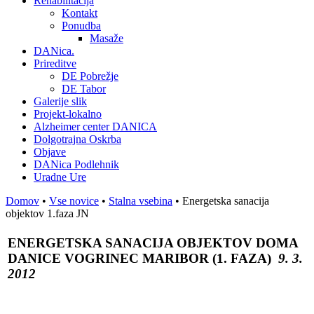
Rehabilitacija
Kontakt
Ponudba
Masaže
DANica.
Prireditve
DE Pobrežje
DE Tabor
Galerije slik
Projekt-lokalno
Alzheimer center DANICA
Dolgotrajna Oskrba
Objave
DANica Podlehnik
Uradne Ure
Domov
•
Vse novice
•
Stalna vsebina
• Energetska sanacija
objektov 1.faza JN
ENERGETSKA SANACIJA OBJEKTOV DOMA
DANICE VOGRINEC MARIBOR (1. FAZA)
9. 3.
2012