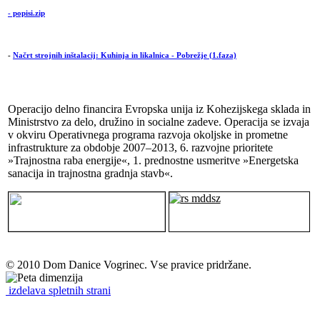
- popisi.zip
-
Načrt strojnih inštalacij: Kuhinja in likalnica - Pobrežje (1.faza)
Operacijo delno financira Evropska unija iz Kohezijskega sklada in
Ministrstvo za delo, družino in socialne zadeve. Operacija se izvaja
v okviru Operativnega programa razvoja okoljske in prometne
infrastrukture za obdobje 2007–2013, 6. razvojne prioritete
»Trajnostna raba energije«, 1. prednostne usmeritve »Energetska
sanacija in trajnostna gradnja stavb«.
© 2010 Dom Danice Vogrinec. Vse pravice pridržane.
izdelava spletnih strani