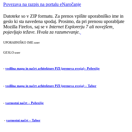
Povezava na razpis na portalu eNaročanje
Datoteke so v ZIP formatu. Za prenos vpišite uporabniško ime in
geslo ki sta navedena spodaj. Prosimo, da pri prenosu uporabljate
Mozilla Firefox, saj se v
Internet Explorerju 7 ali novejšem,
pojavljajo težave.
Hvala za razumevanje.
UPORABNIŠKO IME:user
GESLO:user
-
vodilna mapa in načrt arhitekture PZI (prenova ovoja)– Pobrežje
-
vodilna mapa in načrt arhitekture PZI (prenova ovoja) – Tabor
-
varnostni načrt – Pobrežje
-
varnostni načrt – Tabor