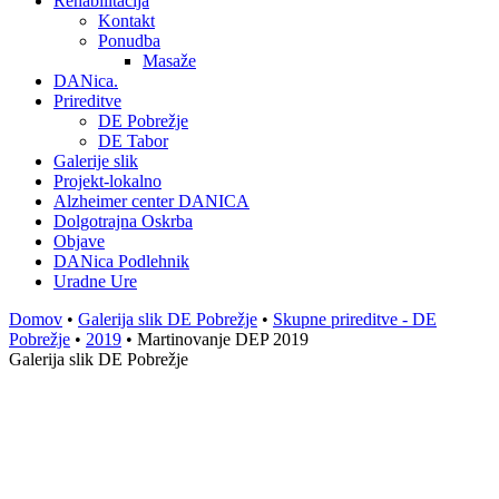
Rehabilitacija
Kontakt
Ponudba
Masaže
DANica.
Prireditve
DE Pobrežje
DE Tabor
Galerije slik
Projekt-lokalno
Alzheimer center DANICA
Dolgotrajna Oskrba
Objave
DANica Podlehnik
Uradne Ure
Domov
•
Galerija slik DE Pobrežje
•
Skupne prireditve - DE
Pobrežje
•
2019
• Martinovanje DEP 2019
Galerija slik DE Pobrežje